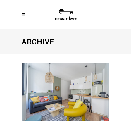
ARCHIVE