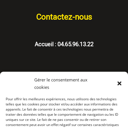
Contactez-nous
Accueil : 04.65.96.13.22
Gérer le consentement aux
cookies
Suivez-nous
Pour offrir les meilleures expériences, nous utilisons des technologies
telles que les cookies pour stocker et/ou accéder aux informations des
appareils. Le fait de consentir à ces technologies nous permettra de
traiter des données telles que le comportement de navigation ou les ID
uniques sur ce site. Le fait de ne pas consentir ou de retirer son
consentement peut avoir un effet négatif sur certaines caractéristiques