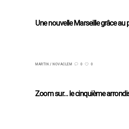
Une nouvelle Marseille grâce au
Euroméditerranée est un Établissement Public d’Amén
vie et en développant son économie. Ce projet est à l
rénovation...
MARTIN
NOVACLEM
0
0
Zoom sur… le cinquième arrondi
Le cinquième arrondissement de Marseille regroupe le
de vie suscitent l’intérêt de nombreux investisseu
moderniser et dynamiser certains axes stratégiques :