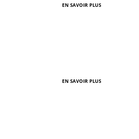
EN SAVOIR PLUS
seille est une ville est attractive et dynamique qui
. La ville accueille Aix-Marseille Université (AMU),
EN SAVOIR PLUS