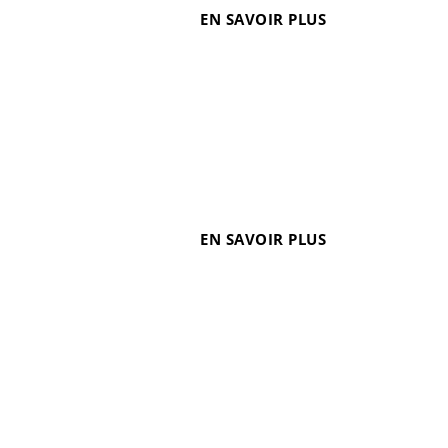
EN SAVOIR PLUS
sa connexion à l’autoroute A7 au Nord et à l’autoroute
...
EN SAVOIR PLUS
ulation diminuer au profit des transports en
Urbain Sud, une nouvelle rocade qui permettra...