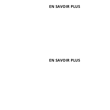
EN SAVOIR PLUS
le, principale source d'approvisionnement en eau
le Second Empire décida de construire en...
EN SAVOIR PLUS
 vous propose de remonter le temps. Immersion au
s traces d’occupation humaine sont remarquées...