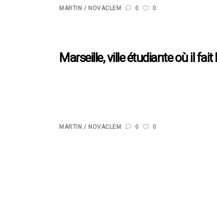
MARTIN
NOVACLEM
0
0
Marseille, ville étudiante où il fait
Certaines des plus anciennes universités et des facu
attire un bon nombre d’étudiants grâce à son climat 
la plus...
MARTIN
NOVACLEM
0
0