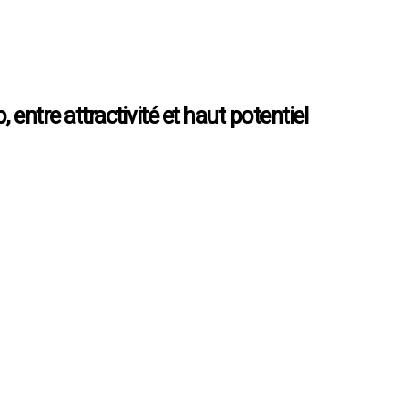
ntre attractivité et haut potentiel
n rude épisode de sécheresse et 15 ans de travaux, le Canal de Marseil
. Pour célébrer ce grand événement qu’est l’arrivée de l’eau à Marseille, 
nne ville de France » ou encore « la cité phocéenne » ? Aujourd’hui, on
olithique : les premières traces de l’Homme A cette époque, les première