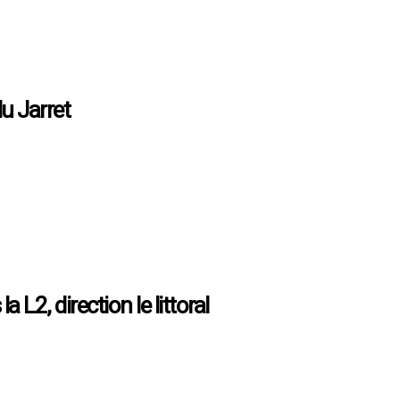
u Jarret
nyme, le Jarret est l’un des principaux axes de la ville de Marseille. Par 
néraire de contournement de la ville. C’est, de ce fait, une avenue souvent
 L2, direction le littoral
ropole, le centre-ville de Marseille voit son nombre de voitures en circ
e et apaisé à ses habitants. Parmi ces initiatives : le projet Boulevard 