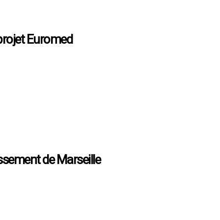
 projet Euromed
agement qui a pour objectif de concevoir et construire une ville nouvel
’initiative des plus importantes réalisations de Marseille telles que la t
ssement de Marseille
s quartiers Baille, le Camas, la Conception et Saint-Pierre. Idéalement 
rs. Un nouvel élan de dynamisme et de modernité De nombreux travaux o
 - Le...