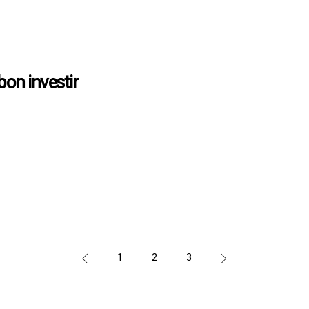
 bon investir
ltés les plus renommées ont vu le jour au cœur de la cité phocéenne. Mar
agréable, sa richesse culturelle son grand nombre d’écoles et de facultés
1
2
3