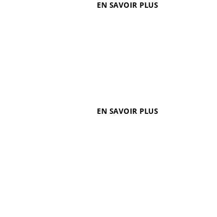
EN SAVOIR PLUS
es de Marseille. Parmi eux : la place Jean Jaurès,
Marseille (2,5 hectares) a été imaginé et...
EN SAVOIR PLUS
de mettre en place un projet maîtrisé sur le plan
ci doit s’inscrire dans une réflexion globale