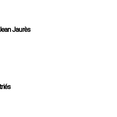
 Jean Jaurès
rseille s’étendent à travers de nombreux quartiers et lieux incontournabl
dget de 14 millions d’euros, le réaménagement de la plus grande place de 
triés
 France lorsque l’on est expatrié n’est pas chose aisée. Il est important 
ticle, nous allons aborder le volet fiscal, tout en considérant que celui-