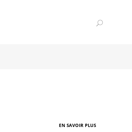
MES-NOUS ?
TÉMOIGNAGES
CONTACT
 bouge, en perpétuelle évolution. Encore aujourd’hui,
onomique. [video width="416" height="314"
amisation du...
EN SAVOIR PLUS