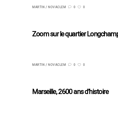
MARTIN
NOVACLEM
0
0
Zoom sur le quartier Longchamp, e
Commençons par un bref rappel historique : après u
potable de la ville de Marseille voit le jour, en 1849
MARTIN
NOVACLEM
0
0
Marseille, 2600 ans d’histoire
Pourquoi Marseille est-elle appelée « la plus ancie
cœur de l’histoire de la ville de Marseille. Le palé