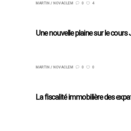
MARTIN
NOVACLEM
0
4
Une nouvelle plaine sur le cours
Les travaux de requalification du centre-ville de Ma
appelée « la Plaine » par les Marseillais. Pour un bu
MARTIN
NOVACLEM
0
0
La fiscalité immobilière des expa
Se lancer dans l’investissement immobilier locatif en
opérationnel mais également fiscal. Au cours de cet ar
concernant le...