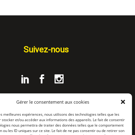
Suivez-nous
Gérer le consentement aux cookies
les meilleures expériences, nous utilisons des technologies telles que les
 stocker et/ou accéder aux informations des appareils. Le fait de consentir
ologies nous permettra de traiter des données telles que le comportement
n ou les ID uniques sur ce site. Le fait de ne pas consentir ou de retirer son