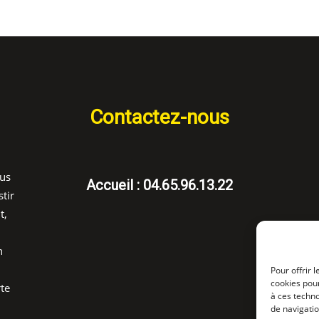
Contactez-nous
ous
Accueil : 04.65.96.13.22
tir
t,
n
Pour offrir 
cookies pour
rte
à ces techn
de navigatio