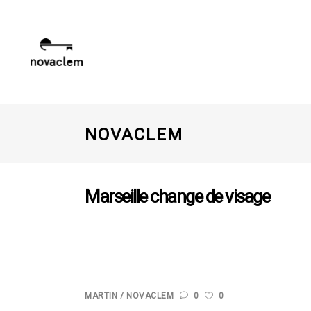
COMMENT ÇA MARCHE ?
RÉALIS
NOVACLEM
Marseille change de visage
Comme nous l’avons vu dans l’article sur l’histoire de
Marseille se transforme et s’adapte aux attentes e
mp4="https://novaclem.fr/wp-content/uploads/2020
MARTIN
NOVACLEM
0
0