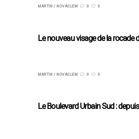
MARTIN
NOVACLEM
0
0
Le nouveau visage de la rocade d
Construit dans les années 50 sur le lit du fleuve épo
A50 au Sud, le Jarret constitue à ce jour l’unique iti
MARTIN
NOVACLEM
0
0
Le Boulevard Urbain Sud : depuis la
Grâce aux nombreuses initiatives amorcées par la mét
commun. Il offre un mode de vie de plus en plus calm