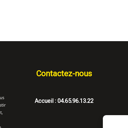
Contactez-nous
ous
Accueil : 04.65.96.13.22
tir
t,
n